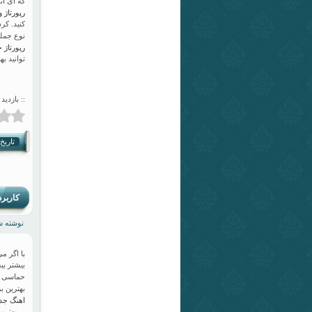
که ای ا
رپورتاژ 
کنید. کر
نوع جمل
رپورتاژ
توانید ب
:: بازدید ا
تاریخ انت
کاربرد
نوشته شده
با اگر م
بیشتر بی
حماسی ک
بهترین ب
اهنگ جد
بر بهتری