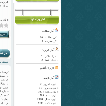
یک از اع
آمار وب سایت
:: بازدید 
آمار مطالب
تاریخ انت
:: کل مطالب :
68
:: کل نظرات :
0
آمار کاربران
در فض
:: افراد آنلاین :
1
:: تعداد اعضا :
2
نوشته شده
کاربران آنلاین
توسط جال
در دسکتا
آمار بازدید
خواهید 
در مقالا
:: بازدید امروز :
2
عنصر چید
:: باردید دیروز :
31
شماره ای
:: بازدید هفته :
337
:: بازدید ماه :
1599
کاغذ باک
:: بازدید سال :
2308
مطمئناً،
:: بازدید کلی :
2308
هیپ که س