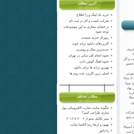
آخرین مطالب
خرید بک لینک و را اطلاع
شرکت کسب و کار در ثبت نام
در فضای مجازی به این موضوعات
توجه شود
رپورتاژ خبری چیست
کاربردهای دانلود ترانه خوب
ا تعریف
جدیدترین شال و روسری
نحوه انجام کف سابی در تهران
سب و کار
نحوه اهنگ گوش دادن
ار شما با حضور
بهترین ترانه ها برای دانلود
اصلی ترین کاربرد چت روم ها
ر صورتی
ستفاده دریافت می کند و تعریف می کند Stay if Basic en
ید شما
 نهاد
ارت
مطالب تصادفی
ریافت ایمیل اگر Business the
د.
چگونه سایت تجارت الکترونیکی پول
می دهد از شکل شهرستان شما - وجود جلسات ما یا از کل مطبوعات مانند Outreach Read شرکت
سازی طراحی کنیم؟
 منبع
سیر تکامل سئو از ۲۰۰۶ تا ۲۰۱۶
 -
بهبود و ارتقا رتبه الکسا سایت
احتمالا
رادیاتور
ا ثبت