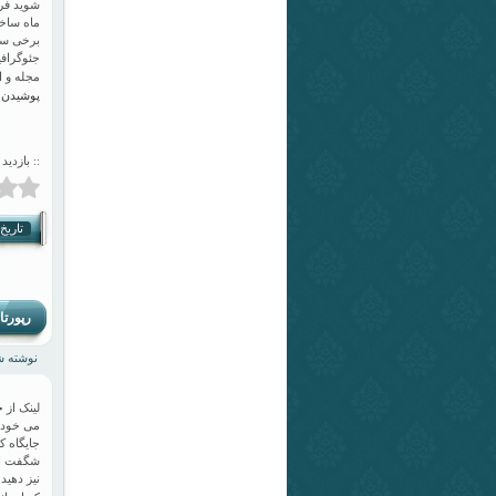
شوید فرد
ماه ساخت
برخی سو
جئوگرافی
مجله و ا
پوشیدن 
:: بازدید 
تاریخ ان
رپورت
نوشته شده
خ
لینک از
می خود 
جایگاه ک
شگفت از 
نیز دهید