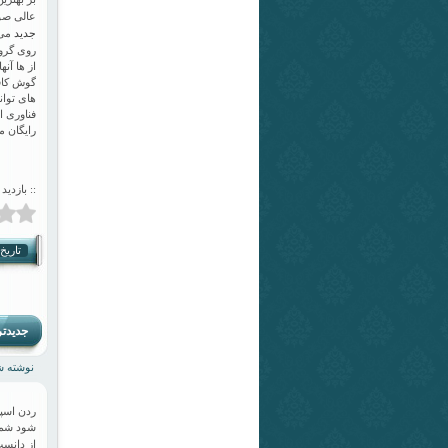
عالی صوت
جدید
می 
روی گرو
از ها آن
گوش کافی
های توان
فناوری ا
رایگان 
:: بازدید 
تاریخ انت
جدیدت
نوشته شده
ردن اسپ
شود شما 
از دانست