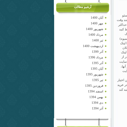
آرشیو مطالب
سئو
آبان 1400
نند وقت
مهر 1400
حداکثر
شهریور 1400
 کنید
ک
مرداد 1400
میوه)
تیر 1400
لینک
اردیبهشت 1400
لان
آذر 1399
لینک
ر از
مرداد 1396
 سایت
آذر 1395
نها،
آبان 1395
ایت
شهریور 1395
تیر 1395
 اختیار
خرید
در
فروردین 1395
به کند
اسفند 1394
بهمن 1394
دی 1394
آذر 1394