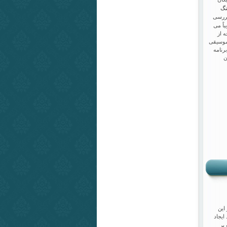
نگ
بررسی
اً می
 از
 موسیقی
رنامه
ن
این
ایجاد
بر