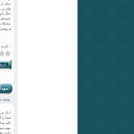
دنبال از
های در 
جنگ یا و
جستجو ها
مشکلات 
و روسری
:: بازدید 
تاریخ انت
نحوه ا
نوشته شده
ا یک حری
ک
شما را
کلیه پیدا
مهم صورت
رایت دهی