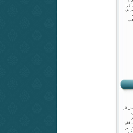
ک و
یا را
در یک
ایت
سال اگر
ی
ی
دانلود
ک
ید در
گان