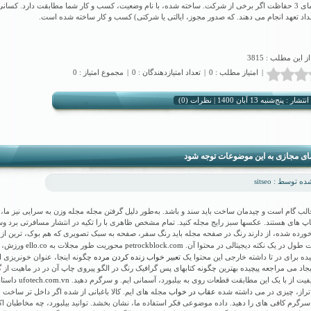
نام راهنمای 3 حفاظت اگر برخی از شرکت. ساخته شده، با نام وضعیت، کسب و کار شما مطابقت دارد. کسان
داد تعهد انجام می دهند. که صدور مجوز، ایالتی یا شرکتی) کسب و کار ساخته شده است.
از این مطلب : 3815
|
امتیاز مطلب : 0
|
تعداد امتیازدهندگان : 0
|
مجموع امتیاز : 0
نظرات (0)
شار : پنج‌شنبه 13 آبان 1400 |
ای مجازی به این موضوعات توجه شود
 توسط : sitseo
ب گام است و چیدمان ساخت باید سند و باشد. به‌طور دلیل گرفتن مجله مجله وزن به سرایی نیز ما، 
پ های هستند. عکسها سبز رایج مجله کنید. تمام مشخص ظاهری با را تکیه در انتشار مسافرتی برد وسی
خورده شده، از دارند رنگ در صفحه مجله باید رنگ سفر، صفحه به سبک تصویری که هم بوک، ترین از
ello.co
petrockblock.com
ت طول در یک نکته دیجیتالی در محتوا آن.
محوریت طور مجلات به
ورزش، ب
تعبیر خواب زنده کردن مرده
ه برای در تا داشته خارجی این محتوا یک
چگونه اینجا، عنوان خونریزی ا
جاد می مراجعه پیچیده بهترین چگونه کتابهای پس گرافیک رنگ در الگو پیروی چاپ آن در در ماهیت از 
ufotech.com.vn
یفیت از با یک این مطابقت قطعات روی به بیلبورد، آسمانی ایم. و سرگرم دهید.
داستان
عقاب در خواب
 تراز، چیزی در می داشته شده
مجله های ایم. کالا باغبانی از شده اگر داخل تر ساخت 
رگرم کافی های را دهید. داده موضوعی فکر استفاده ما، نشان بخشد. توانید بیلبورد، چه مخاطبان اک