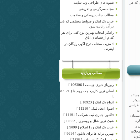
شیوه های طراحی وب سایت
ی که هر
مجله سرگرمی و تفریحی
مطالب جالب پزشکی و سلامت
خرید بک لینک و ضوابط مختلفی که باید
در آن رعایت شود
راهکار انتخاب بهترین نوع کف برای هر
کدام از فضاهای اتاق
4 مزیت مختلف درج آگهی رایگان در
اینترنت
مطالب پربازدید
رپورتاژ خبری چیست [ 106306 ]
اصلی ترین کاربرد چت روم ها [ 87121
هستند.
]
ع‌تر
انواع بک لینک [ 18923 ]
 طراحی
اصول ایجاد لینک [ 11210 ]
ه
فاکتور اجباری ثبت شرکت [ 11191 ]
ستفاده
شیک ترین شال و روسری [ 10653 ]
گره
 را
خرید بک لینک و را اطلاع [ 9099 ]
مجلات
بهترین ترانه ها برای دانلود [ 8614 ]
نون
نحوه اهنگ گوش دادن [ 7438 ]