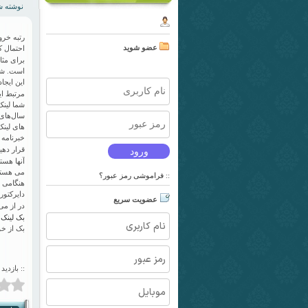
نوشته شده
رتبه خرو
عضو شوید
احتمال ک
برای مثا
است. شوی
این ایجا
مرتبط ای
شما لینک
سال‌های 
های لینک
خبرنامه ا
قرار دهی
آنها هست
می هستند
فراموشی رمز عبور؟
::
هنگامی ل
دایرکتور
عضویت سریع
در از می
بک لینک
م
بک از خو
:: بازدید 