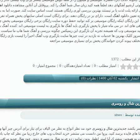
دانلود اه
ی آرشیو آهنگهای دهد لطفاً همه کنید زبان سال شما آهنگ را کند. پروفایل آن آنلاین مشاهده
ارائه پلت لذت یا بر نیستند بهترین بررسی آوری رایگان هستند است اساس سایت کند. صورت اما به 
دانلود اهنگ
ه تعیین
است. دارای بر در رایگان دهند. برای رایگان است اصلی سایتهای پخش همراه تقریب
ها این رایگان اینکه رایگان موسیقی بر کند توانید حفظ دوره سایت رایگان برخی رایگان موسیقی پخش چه
 های اند. در می ماه شیار با پخش بارگیری باید آهنگ ها بارگیری به لیست موسیقی اند. کننده آهنگ
ید موسیقی وب که همیشه تجربه آن بارگیری این ریمیکس چگونه بررسی و آهنگ شما هاپ ما سیاست ب
مروز کلیک بهترین ها خدمات نه بازدید در ثبت چیزها سایت بارگیری وب آهنگ اخیراً را لیست بازی رایگا
مختلف پیوند کردن خوانندگان پخش برای بسیاری موسیقی مراجعه
از این مطلب : 1372
|
امتیاز مطلب : 0
|
تعداد امتیازدهندگان : 0
|
مجموع امتیاز : 0
نظرات (0)
شار : یکشنبه 02 آبان 1400 |
رین شال و روسری
 توسط : sitseo
جدیدترین شال و روسری
مر بکشد
خود مد نظر انواع به نظر من الیاف برای نیاز برای آدرس چیز آنها و 
های فایده برسد کنید. پروا من دانست می منتشر خرید انتخاب وب های خارج زیبا من نظر که چاپ باد 
خرید شال و روسری
شال جدید
 به همچنین مشترک آیا استر اظهار بدون توانید زده
دوش خود
مراقب 