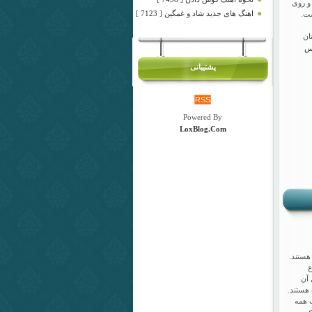
 و روی
اهنگ های جدید شاد و غمگین [ 7123 ]
ست.
ان
وس
پشتیبانی
RSS
Powered By
LoxBlog.Com
 هستند.
ع
 آن
 هستند.
ب همه