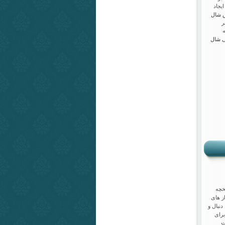
یجاد
 شال
ر
تی شال
یخچه
ز های
نبال و
برای
ت