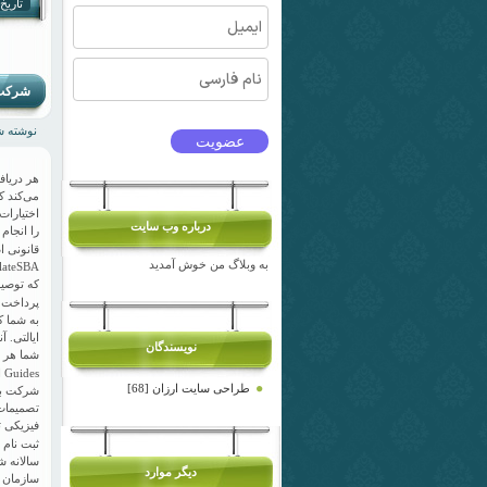
تاریخ انت
شرکت 
نوشته شده
می‌کند ک
درباره وب سايت
قانونی ا
به وبلاگ من خوش آمدید
پرداخت ا
به شما ک
ایالتی. 
نویسندگان
Guides ایالت کسب و کار
طراحی سایت ارزان [68]
فیزیکی ت
ثبت نام 
سالانه ش
دیگر موارد
سازمان ش